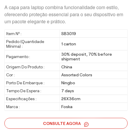
A capa para laptop combina funcionalidade com estilo,
oferecendo proteção essencial para o seu dispositivo em
um pacote elegante e prático.
Item Nº :
SB3019
Pedido (quantidade
1 carton
Mínima) :
30% deposit, 70% before
Pagamento :
shipment
Origem Do Produto :
China
Cor :
Assorted Colors
Porto De Embarque :
Ningbo
Tempo De Espera :
7 days
Especificações :
26X36cm
Marca :
Foska
CONSULTE AGORA