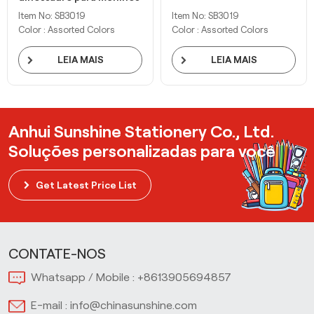
e crianças
Item No: SB3019
Item No: SB3019
Color : Assorted Colors
Color : Assorted Colors
LEIA MAIS
LEIA MAIS
Anhui Sunshine Stationery Co., Ltd.
Soluções personalizadas para você
Get Latest Price List
CONTATE-NOS
Whatsapp / Mobile :
+8613905694857
E-mail :
info@chinasunshine.com