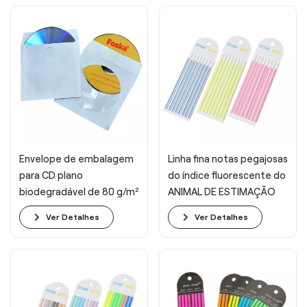
Envelope de embalagem
Linha fina notas pegajosas
para CD plano
do índice fluorescente do
biodegradável de 80 g/m²
ANIMAL DE ESTIMAÇÃO
da cor de néon
Ver Detalhes
Ver Detalhes