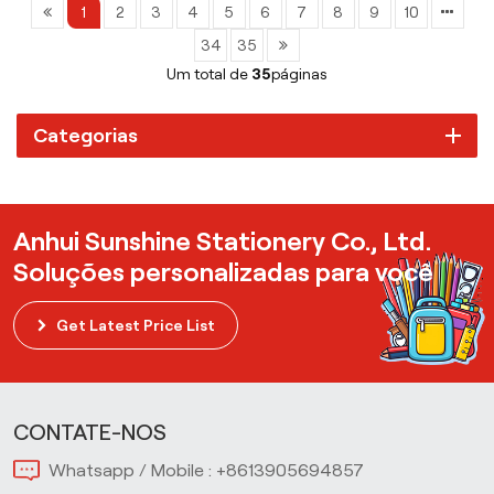
1
2
3
4
5
6
7
8
9
10
34
35
Um total de
35
páginas
Categorias
Anhui Sunshine Stationery Co., Ltd.
Soluções personalizadas para você
Get Latest Price List
CONTATE-NOS
Whatsapp / Mobile :
+8613905694857