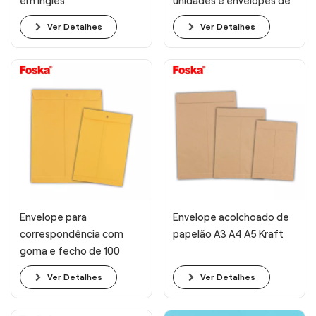
em inglês
unidades e envelopes de
4 unidades
Ver Detalhes
Ver Detalhes
Envelope para
Envelope acolchoado de
correspondência com
papelão A3 A4 A5 Kraft
goma e fecho de 100
g/m2 e prendedor
Ver Detalhes
Ver Detalhes